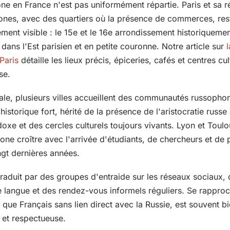
e en France n'est pas uniformément répartie. Paris et sa r
nes, avec des quartiers où la présence de commerces, resta
rement visible : le 15e et le 16e arrondissement historiqueme
dans l'Est parisien et en petite couronne. Notre article sur
l
Paris
détaille les lieux précis, épiceries, cafés et centres cul
se.
ale, plusieurs villes accueillent des communautés russophon
istorique fort, hérité de la présence de l'aristocratie russe
oxe et des cercles culturels toujours vivants. Lyon et Toulo
e croître avec l'arrivée d'étudiants, de chercheurs et de 
ingt dernières années.
traduit par des groupes d'entraide sur les réseaux sociaux,
e langue et des rendez-vous informels réguliers. Se rappro
que Français sans lien direct avec la Russie, est souvent bie
 et respectueuse.