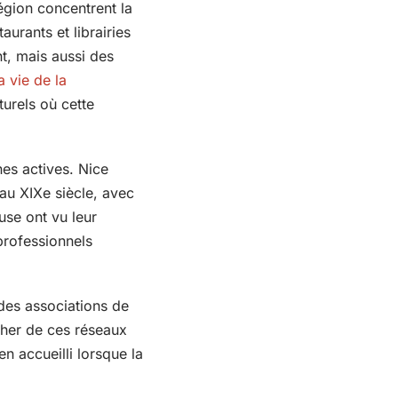
égion concentrent la
urants et librairies
nt, mais aussi des
a vie de la
turels où cette
es actives. Nice
 au XIXe siècle, avec
use ont vu leur
professionnels
 des associations de
cher de ces réseaux
n accueilli lorsque la