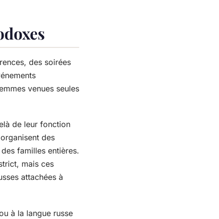
hodoxes
érences, des soirées
événements
femmes venues seules
là de leur fonction
e organisent des
des familles entières.
trict, mais ces
usses attachées à
 ou à la langue russe