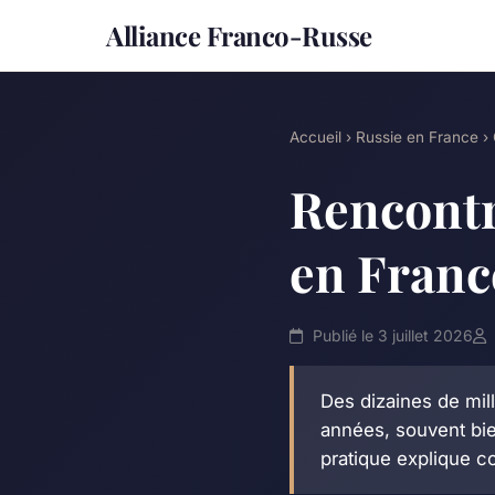
Alliance Franco-Russe
Accueil
›
Russie en France
› 
Rencontr
en Franc
Publié le 3 juillet 2026
Des dizaines de mil
années, souvent bien
pratique explique c