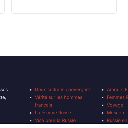
Articles populaires
Catégories
sses
Deux cultures convergent
Amours F
te,
Vérité sur les hommes
Femmes R
français
Voyage
La Femme Russe
Moscou
Visa pour la Russie
Russie en
Ukraine