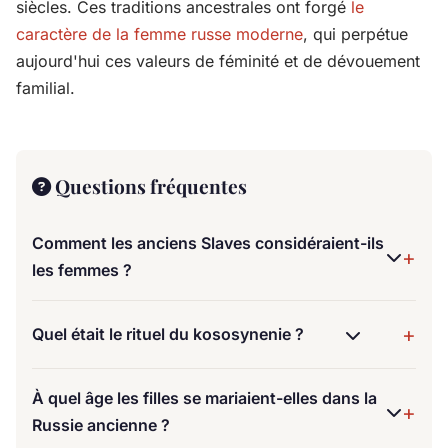
siècles. Ces traditions ancestrales ont forgé
le
caractère de la femme russe moderne
, qui perpétue
aujourd'hui ces valeurs de féminité et de dévouement
familial.
Questions fréquentes
Comment les anciens Slaves considéraient-ils
les femmes ?
Les anciens Slaves vénéraient une femme comme
une déesse terrestre. Elle était considérée comme la
Quel était le rituel du kososynenie ?
gardienne du foyer, porteuse de vie et détentrice de
Le kososynenie était un rituel pratiqué vers l'âge de
savoirs ancestraux. Son rôle dans la société était à
6 ans, marquant une étape importante dans la vie
la fois sacré et essentiel.
À quel âge les filles se mariaient-elles dans la
d'une jeune fille russe. Il symbolisait son passage
Russie ancienne ?
vers l'apprentissage des arts domestiques et sa